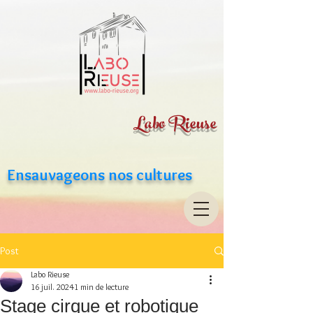
Labo Rieuse
Ensauvageons nos cultures
Post
Labo Rieuse
16 juil. 2024
1 min de lecture
Stage cirque et robotique