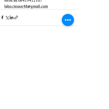
Infos au 0641941210 / 
labo.rieuse48@gmail.com
Voir tout
Posts récents