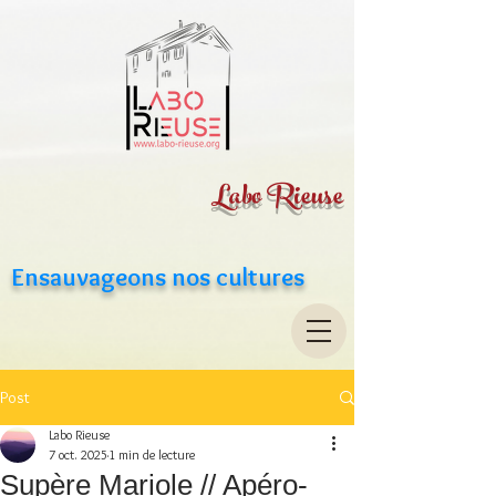
Labo Rieuse
Ensauvageons nos cultures
Post
Labo Rieuse
7 oct. 2025
1 min de lecture
Supère Mariole // Apéro-