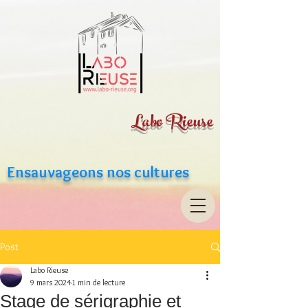
Labo Rieuse
Ensauvageons nos cultures
Post
Labo Rieuse
9 mars 2024
1 min de lecture
Stage de sérigraphie et