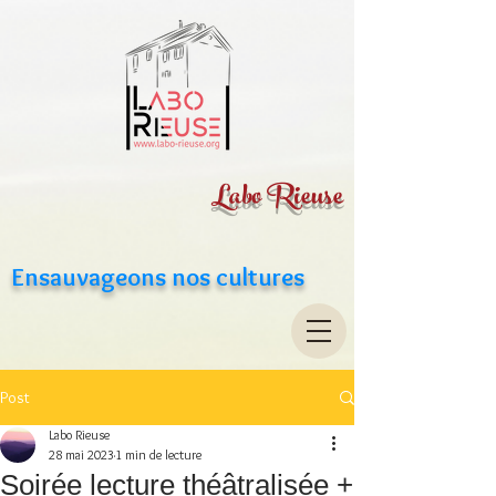
Labo Rieuse
Ensauvageons nos cultures
Post
Labo Rieuse
28 mai 2023
1 min de lecture
Soirée lecture théâtralisée +