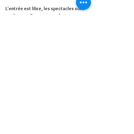
L'entrée est libre, les spectacles sont 
au chapeau. Buvette et galettes sur 
place !
Voir tout
Posts récents