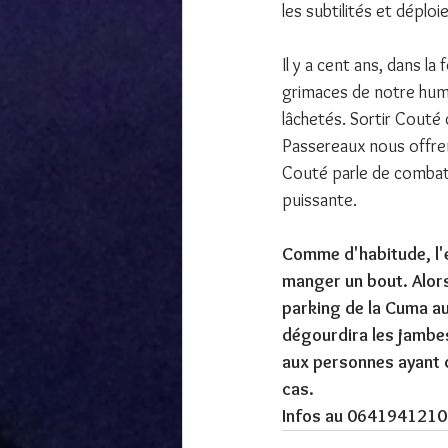
les subtilités et déplo
Il y a cent ans, dans l
grimaces de notre huma
lâchetés. Sortir Couté d
Passereaux nous offren
Couté parle de combats 
puissante.
Comme d'habitude, l'e
manger un bout. Alors
parking de la Cuma au
dégourdira les jambes
aux personnes ayant d
cas.
Infos au 0641941210 