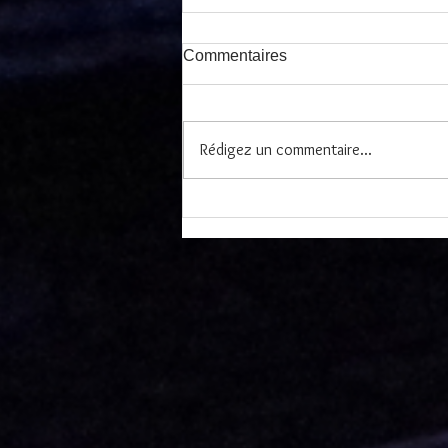
Commentaires
Rédigez un commentaire...
Vieille Branche à St Germain
de Calberte