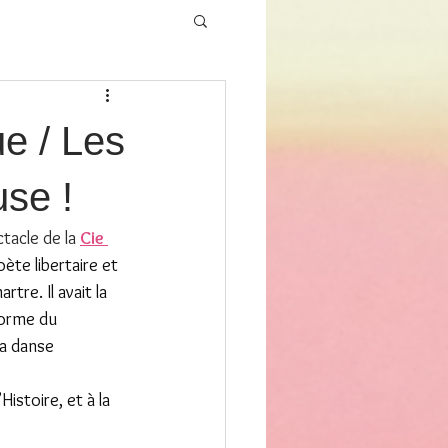
e / Les
use !
tacle de la 
Cie 
oète libertaire et 
re. Il avait la 
forme du 
la danse 
istoire, et à la 