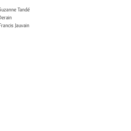
 Suzanne Tandé
Derain
rancis Jauvain