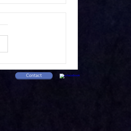
ipel(s) Lozère
Contact