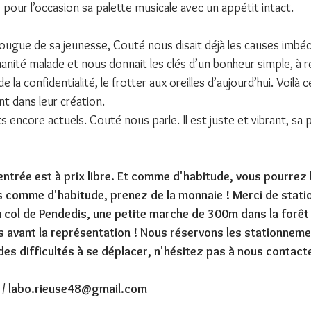
ie pour l’occasion sa palette musicale avec un appétit intact.
a fougue de sa jeunesse, Couté nous disait déjà les causes imbéc
nité malade et nous donnait les clés d’un bonheur simple, à r
e la confidentialité, le frotter aux oreilles d’aujourd’hui. Voilà c
t dans leur création.
encore actuels. Couté nous parle. Il est juste et vibrant, sa p
ntrée est à prix libre. Et comme d'habitude, vous pourrez 
 comme d'habitude, prenez de la monnaie ! Merci de statio
 col de Pendedis, une petite marche de 300m dans la forêt
 avant la représentation ! Nous réservons les stationneme
es difficultés à se déplacer, n'hésitez pas à nous contacter
/ 
labo.rieuse48@gmail.com