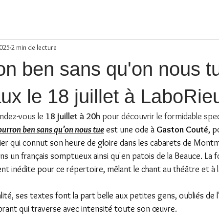
2025
2 min de lecture
on ben sans qu'on nous tu
x le 18 juillet à LaboRie
dez-vous le 
18 juillet à 20h
 pour découvrir le formidable spec
ourron ben sans qu’on nous tue
 est une ode à 
Gaston Couté
, p
nier qui connut son heure de gloire dans les cabarets de Montmart
dans un français somptueux ainsi qu'en patois de la Beauce. La 
t inédite pour ce répertoire, mêlant le chant au théâtre et à 
é, ses textes font la part belle aux petites gens, oubliés de l’H
rant qui traverse avec intensité toute son œuvre.