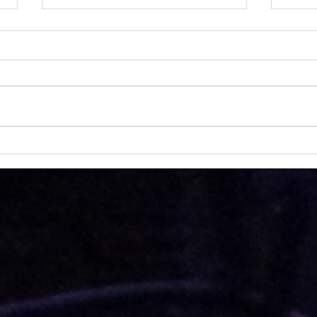
Arch
Stage de cirque en forêt du
11 au 13 août