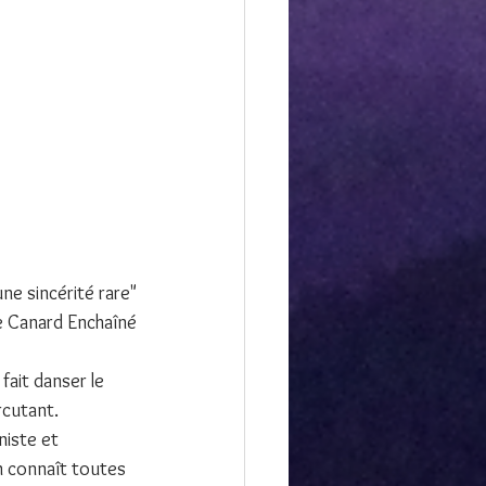
ne sincérité rare"
e Canard Enchaîné
 fait danser le 
rcutant.
niste et 
n connaît toutes 