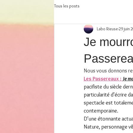
Tous les posts
Labo Rieuse
29 juin 
Je mourr
Passereau
Nous vous donnons ren
Les Passereaux : 
Je m
pacifiste du siècle der
particularité d’écrire 
spectacle est totalemen
contemporaine.
D’une étonnante actualit
Nature, personnage vib